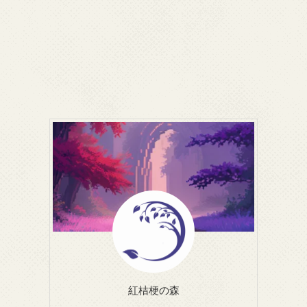
紅桔梗の森