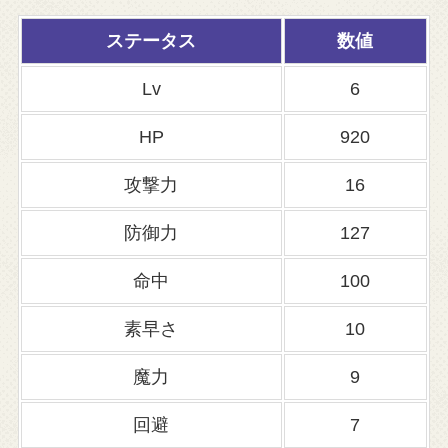
ステータス
数値
Lv
6
HP
920
攻撃力
16
防御力
127
命中
100
素早さ
10
魔力
9
回避
7