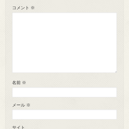
コメント
※
名前
※
メール
※
サイト