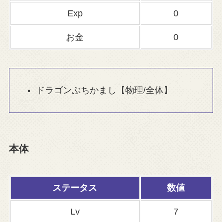
Exp
0
お金
0
ドラゴンぶちかまし【物理/全体】
本体
ステータス
数値
Lv
7