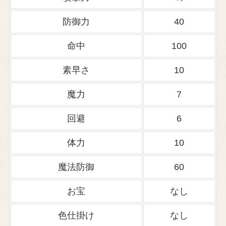
防御力
40
命中
100
素早さ
10
魔力
7
回避
6
体力
10
魔法防御
60
お宝
なし
色仕掛け
なし