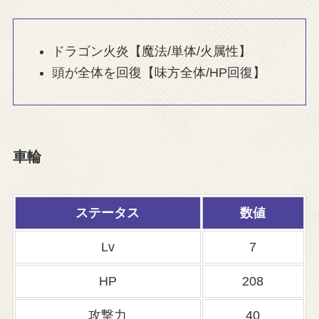
ドラゴン火炎【魔法/単体/火属性】
頭が全体を回復【味方全体/HP回復】
車輪
ステータス
数値
Lv
7
HP
208
攻撃力
40