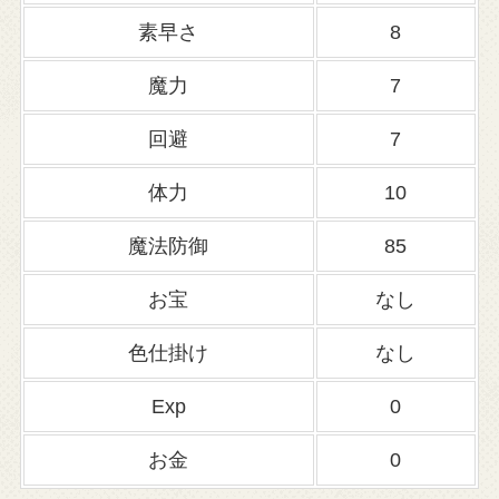
素早さ
8
魔力
7
回避
7
体力
10
魔法防御
85
お宝
なし
色仕掛け
なし
Exp
0
お金
0