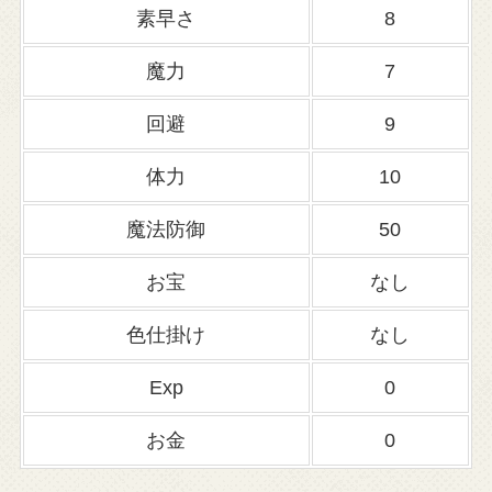
素早さ
8
魔力
7
回避
9
体力
10
魔法防御
50
お宝
なし
色仕掛け
なし
Exp
0
お金
0