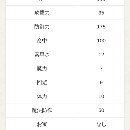
攻撃力
35
防御力
175
命中
100
素早さ
12
魔力
7
回避
9
体力
10
魔法防御
50
お宝
なし