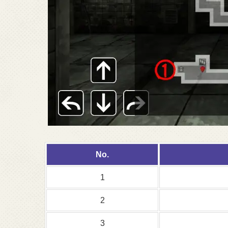
No.
1
2
3