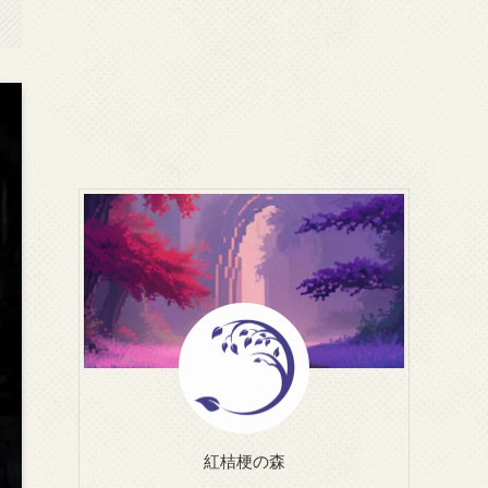
紅桔梗の森